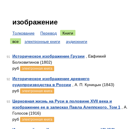
изображение
Толкование
Перевод
Книги
все
электронные книги
аудиокниги
Историческое изображение Грузии
, Евфимий
91
Болховитинов (1802)
руб
электронная книга
Историческое изображение древнего
92
судопроизводства в России
, А. П. Куницын (1843)
руб
электронная книга
Церковная жизнь на Руси в половине XVII века и
93
изображение ее в записках Павла Алеппского. Том 1
, А.
Голосов (1916)
руб
электронная книга