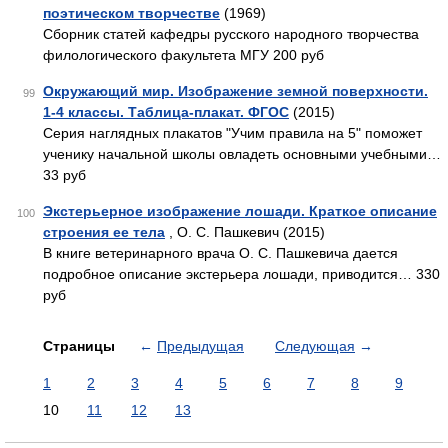
поэтическом творчестве
(1969)
Сборник статей кафедры русского народного творчества
филологического факультета МГУ 200 руб
Окружающий мир. Изображение земной поверхности.
99
1-4 классы. Таблица-плакат. ФГОС
(2015)
Серия наглядных плакатов "Учим правила на 5" поможет
ученику начальной школы овладеть основными учебными…
33 руб
Экстерьерное изображение лошади. Краткое описание
100
строения ее тела
, О. С. Пашкевич (2015)
В книге ветеринарного врача О. С. Пашкевича дается
подробное описание экстерьера лошади, приводится… 330
руб
Страницы
←
Предыдущая
Следующая
→
1
2
3
4
5
6
7
8
9
10
11
12
13