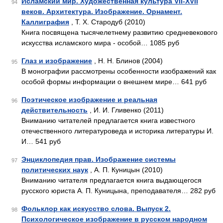
Исламский мир. Художественная культура VII-XVII
94
веков. Архитектура. Изображение. Орнамент.
Каллиграфия
, Т. Х. Стародуб (2010)
Книга посвящена тысячелетнему развитию средневекового
искусства исламского мира - особой… 1085 руб
Глаз и изображение
, Н. Н. Блинов (2004)
95
В монографии рассмотрены особенности изображений как
особой формы информации о внешнем мире… 641 руб
Поэтическое изображение и реальная
96
действительность
, И. И. Гливенко (2011)
Вниманию читателей предлагается книга известного
отечественного литературоведа и историка литературы И.
И… 541 руб
Энциклопедия прав. Изображение системы
97
политических наук
, А. П. Куницын (2010)
Вниманию читателя предлагается книга выдающегося
русского юриста А. П. Куницына, преподавателя… 282 руб
Фольклор как искусство слова. Выпуск 2.
98
Психологическое изображение в русском народном